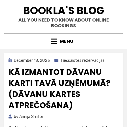
Skip
BOOKLA'S BLOG
to
content
ALL YOU NEED TO KNOW ABOUT ONLINE
BOOKINGS
MENU
Posted
December 18, 2023
Tiešsaistes rezervācijas
on
KĀ IZMANTOT DĀVANU
KARTI TAVĀ UZŅĒMUMĀ?
(DĀVANU KARTES
ATPREČOŠANA)
by
Annija Smilte