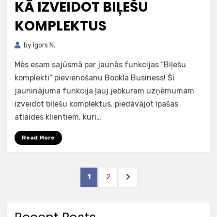
KĀ IZVEIDOT BIĻEŠU
KOMPLEKTUS
by
Igors N.
Mēs esam sajūsmā par jaunās funkcijas “Biļešu
komplekti” pievienošanu Bookla Business! Šī
jauninājuma funkcija ļauj jebkuram uzņēmumam
izveidot biļešu komplektus, piedāvājot īpašas
atlaides klientiem, kuri…
Read More
Posts
PAGE
PAGE
NEXT
1
2
pagination
PAGE