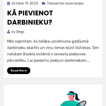
Posted
October 19, 2023
Tiešsaistes rezervācijas
on
KĀ PIEVIENOT
DARBINIEKU?
by
Olegs
Mēs saprotam, ka lielāka uzņēmuma gadījumā
darbinieku skaitlis un viņu lomas kļūst būtiskas. Šim
nolūkam Bookla sistēmā ir ieviesta piekļuves
pārvaldību. Lai piešķirtu piekļuvi darbiniekam,…
Read More