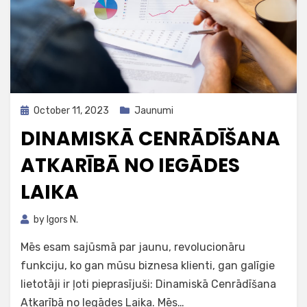
Posted
October 11, 2023
Jaunumi
on
DINAMISKĀ CENRĀDĪŠANA
ATKARĪBĀ NO IEGĀDES
LAIKA
by
Igors N.
Mēs esam sajūsmā par jaunu, revolucionāru
funkciju, ko gan mūsu biznesa klienti, gan galīgie
lietotāji ir ļoti pieprasījuši: Dinamiskā Cenrādīšana
Atkarībā no Iegādes Laika. Mēs…