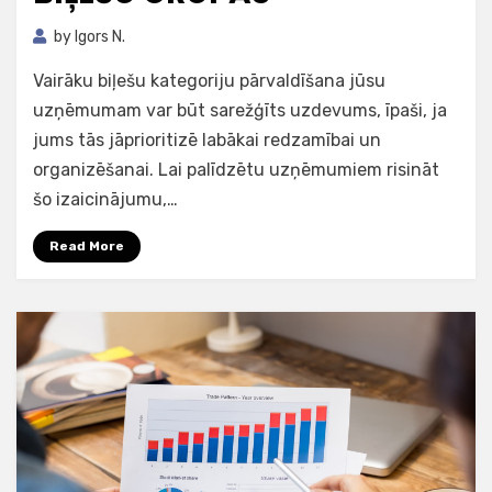
by
Igors N.
Vairāku biļešu kategoriju pārvaldīšana jūsu
uzņēmumam var būt sarežģīts uzdevums, īpaši, ja
jums tās jāprioritizē labākai redzamībai un
organizēšanai. Lai palīdzētu uzņēmumiem risināt
šo izaicinājumu,…
Read More