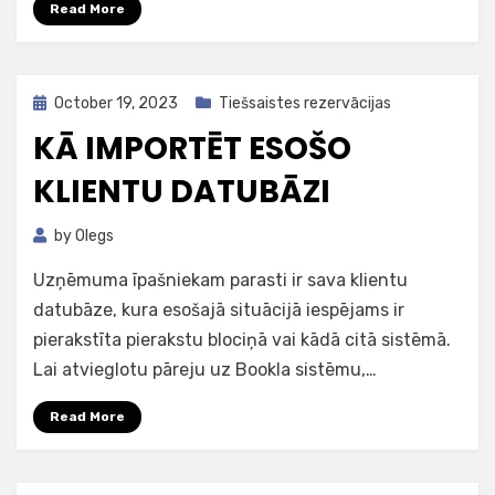
Read More
Posted
October 19, 2023
Tiešsaistes rezervācijas
on
KĀ IMPORTĒT ESOŠO
KLIENTU DATUBĀZI
by
Olegs
Uzņēmuma īpašniekam parasti ir sava klientu
datubāze, kura esošajā situācijā iespējams ir
pierakstīta pierakstu blociņā vai kādā citā sistēmā.
Lai atvieglotu pāreju uz Bookla sistēmu,…
Read More