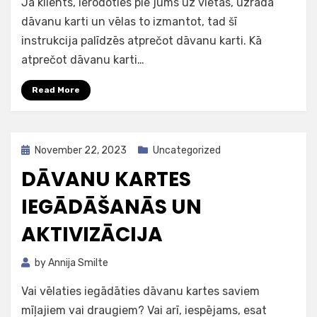
Ja klients, ierodoties pie jums uz vietas, uzrāda
dāvanu karti un vēlas to izmantot, tad šī
instrukcija palīdzēs atprečot dāvanu karti. Kā
atprečot dāvanu karti…
Read More
Posted
November 22, 2023
Uncategorized
on
DĀVANU KARTES
IEGĀDĀŠANĀS UN
AKTIVIZĀCIJA
by
Annija Smilte
Vai vēlaties iegādāties dāvanu kartes saviem
mīļajiem vai draugiem? Vai arī, iespējams, esat