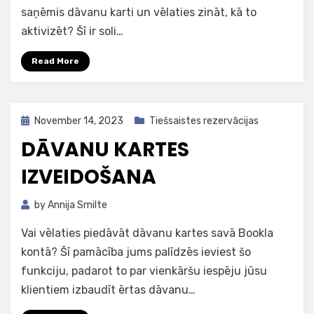
saņēmis dāvanu karti un vēlaties zināt, kā to
aktivizēt? Šī ir soli…
Read More
Posted
November 14, 2023
Tiešsaistes rezervācijas
on
DĀVANU KARTES
IZVEIDOŠANA
by
Annija Smilte
Vai vēlaties piedāvāt dāvanu kartes savā Bookla
kontā? Šī pamācība jums palīdzēs ieviest šo
funkciju, padarot to par vienkāršu iespēju jūsu
klientiem izbaudīt ērtas dāvanu…