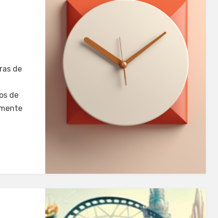
ras de
os de
amente