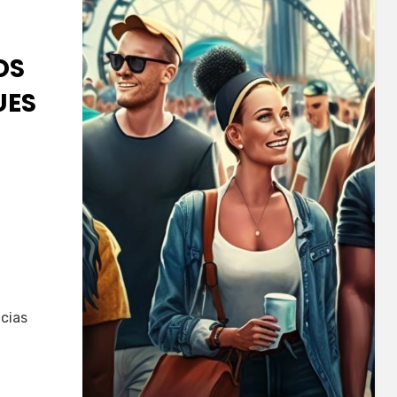
OS
UES
ncias