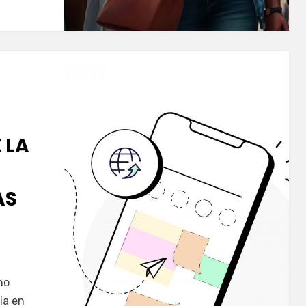
 LA
AS
no
ia en