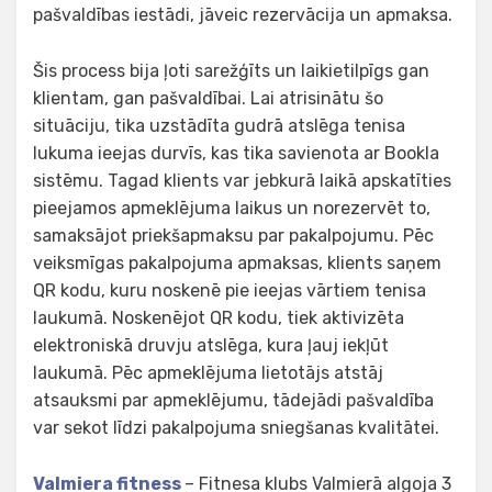
pašvaldības iestādi, jāveic rezervācija un apmaksa.
Šis process bija ļoti sarežģīts un laikietilpīgs gan
klientam, gan pašvaldībai. Lai atrisinātu šo
situāciju, tika uzstādīta gudrā atslēga tenisa
lukuma ieejas durvīs, kas tika savienota ar Bookla
sistēmu. Tagad klients var jebkurā laikā apskatīties
pieejamos apmeklējuma laikus un norezervēt to,
samaksājot priekšapmaksu par pakalpojumu. Pēc
veiksmīgas pakalpojuma apmaksas, klients saņem
QR kodu, kuru noskenē pie ieejas vārtiem tenisa
laukumā. Noskenējot QR kodu, tiek aktivizēta
elektroniskā druvju atslēga, kura ļauj iekļūt
laukumā. Pēc apmeklējuma lietotājs atstāj
atsauksmi par apmeklējumu, tādejādi pašvaldība
var sekot līdzi pakalpojuma sniegšanas kvalitātei.
Valmiera fitness
– Fitnesa klubs Valmierā algoja 3