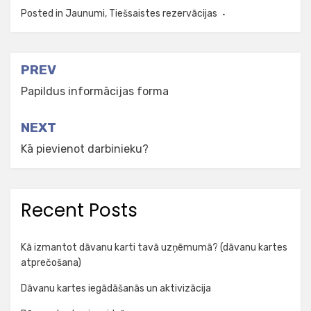
Posted in
Jaunumi
,
Tiešsaistes rezervācijas
Post
PREV
navigation
Papildus informācijas forma
NEXT
Kā pievienot darbinieku?
Recent Posts
Kā izmantot dāvanu karti tavā uzņēmumā? (dāvanu kartes
atprečošana)
Dāvanu kartes iegādāšanās un aktivizācija