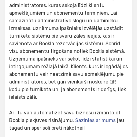
administratores, kuras sekoja līdzi klientu
apmeklējumiem un abonementu termiņiem. Lai
samazinātu administratīvo slogu un darbinieku
izmaksas, uzņēmuma īpašnieks izvēlējās uzstādīt
turniketa sistēmu pie svaru zāles ieejas, kas ir
savienota ar Bookla rezervācijas sistēmu. Šobrīd
visu abonementu tirgošana notiek Bookla sistēmā.
Uzņēmuma īpašnieks var sekot līdzi statistikai un
ietirgojumam reālajā laikā. Klients, kurš ir iegādājies
abonementu vair neatzīmē savu apmeklējumu pie
administratores, bet gan vienkārši noskenē QR
kodu pie turniketa un, ja abonements ir derīgs, tiek
ielaists zālē.
Arī Tu vari automatizēt savu biznesu izmantojot
Bookla piekļuves risinājumu.
Sazinies ar mums
jau
tagad un sper soli pretī nākotnei!