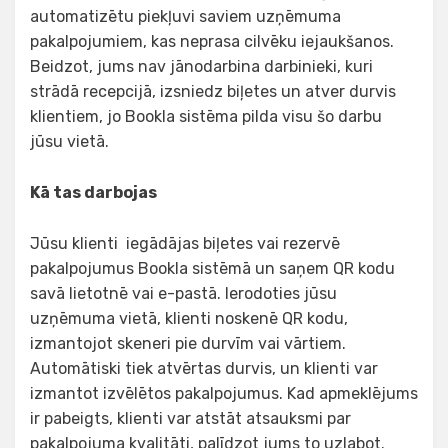
automatizētu piekļuvi saviem uzņēmuma
pakalpojumiem, kas neprasa cilvēku iejaukšanos.
Beidzot, jums nav jānodarbina darbinieki, kuri
strādā recepcijā, izsniedz biļetes un atver durvis
klientiem, jo Bookla sistēma pilda visu šo darbu
jūsu vietā.
Kā tas darbojas
Jūsu klienti iegādājas biļetes vai rezervē
pakalpojumus Bookla sistēmā un saņem QR kodu
savā lietotnē vai e-pastā. Ierodoties jūsu
uzņēmuma vietā, klienti noskenē QR kodu,
izmantojot skeneri pie durvīm vai vārtiem.
Automātiski tiek atvērtas durvis, un klienti var
izmantot izvēlētos pakalpojumus. Kad apmeklējums
ir pabeigts, klienti var atstāt atsauksmi par
pakalpojuma kvalitāti, palīdzot jums to uzlabot.