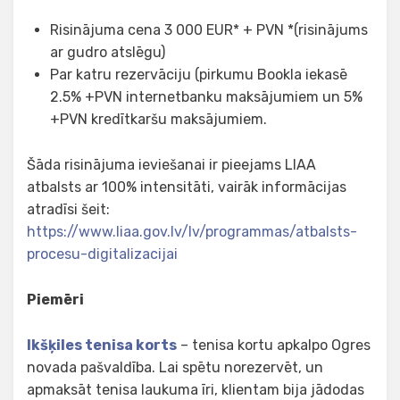
Risinājuma cena 3 000 EUR* + PVN *(risinājums
ar gudro atslēgu)
Par katru rezervāciju (pirkumu Bookla iekasē
2.5% +PVN internetbanku maksājumiem un 5%
+PVN kredītkaršu maksājumiem.
Šāda risinājuma ieviešanai ir pieejams LIAA
atbalsts ar 100% intensitāti, vairāk informācijas
atradīsi šeit:
https://www.liaa.gov.lv/lv/programmas/atbalsts-
procesu-digitalizacijai
Piemēri
Ikšķiles tenisa korts
– tenisa kortu apkalpo Ogres
novada pašvaldība. Lai spētu norezervēt, un
apmaksāt tenisa laukuma īri, klientam bija jādodas