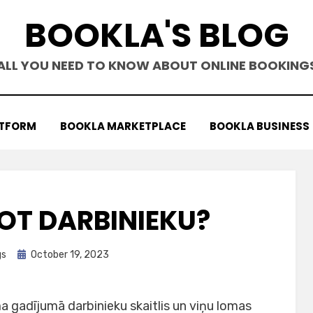
BOOKLA'S BLOG
ALL YOU NEED TO KNOW ABOUT ONLINE BOOKING
ATFORM
BOOKLA MARKETPLACE
BOOKLA BUSINESS
NOT DARBINIEKU?
Posted
gs
October 19, 2023
on
 gadījumā darbinieku skaitlis un viņu lomas