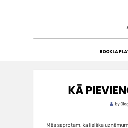
Skip
to
content
BOOKLA PL
KĀ PIEVIE
by
Ole
Mēs saprotam, ka lielāka uzņēmuma