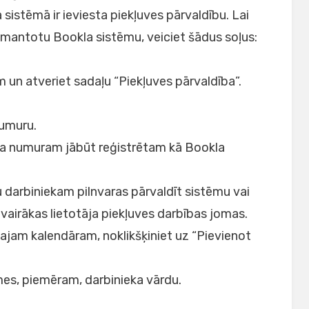
sistēmā ir ieviesta piekļuves pārvaldību. Lai
 izmantotu Bookla sistēmu, veiciet šādus soļus:
 un atveriet sadaļu “Piekļuves pārvaldība”.
numuru.
na numuram jābūt reģistrētam kā Bookla
tu darbiniekam pilnvaras pārvaldīt sistēmu vai
i vairākas lietotāja piekļuves darbības jomas.
tajam kalendāram, noklikšķiniet uz “Pievienot
es, piemēram, darbinieka vārdu.