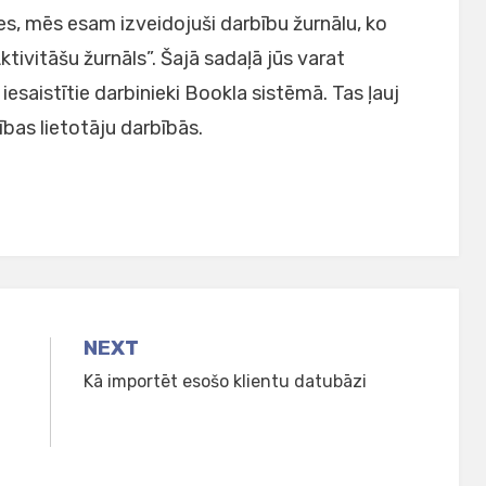
es, mēs esam izveidojuši darbību žurnālu, ko
ktivitāšu žurnāls”. Šajā sadaļā jūs varat
 iesaistītie darbinieki Bookla sistēmā. Tas ļauj
ības lietotāju darbībās.
NEXT
Kā importēt esošo klientu datubāzi