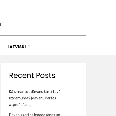
S
LATVISKI
Recent Posts
Kā izmantot dāvanu karti tavā
uzņēmumā? (dāvanu kartes
atprečošana)
Dāvanu kartes iegādāšanās un