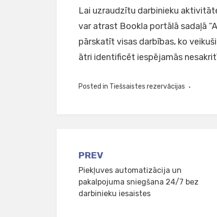
Lai uzraudzītu darbinieku aktivitāt
var atrast Bookla portālā sadaļā “A
pārskatīt visas darbības, ko veikuši
ātri identificēt iespējamās nesakrit
Posted in
Tiešsaistes rezervācijas
Post
PREV
Piekļuves automatizācija un
navigation
pakalpojuma sniegšana 24/7 bez
darbinieku iesaistes