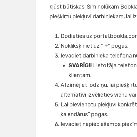
kļūst būtiskas. Šim nolūkam Bookla 
piešķirtu piekļuvi darbiniekam, lai
Dodieties uz portal.bookla.com
Noklikšķiniet uz ” +” pogas.
Ievadiet darbinieka telefona 
SVARĪGI!
Lietotāja telefo
klientam.
Atzīmējiet lodziņu, lai piešķir
alternatīvi izvēlieties vienu va
Lai pievienotu piekļuvi konkrē
kalendārus” pogas.
Ievadiet nepieciešamos piezīm