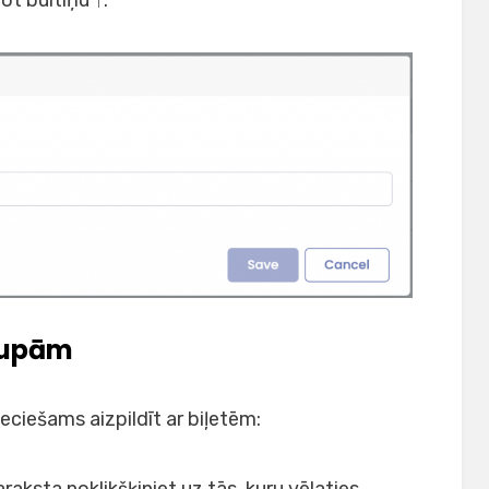
rupām
ieciešams aizpildīt ar biļetēm:
raksta noklikšķiniet uz tās, kuru vēlaties