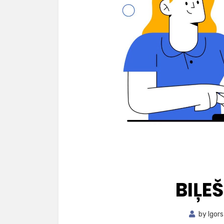
BIĻE
by
Igors