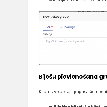
Biļešu pievienošana g
Kad ir izveidotas grupas, tās ir nep
Izvēlieties biļeti:
No biļešu sa