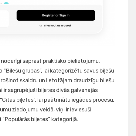
ir noderīgi saprast praktisko pielietojumu.
Bilešu grupas”, lai kategorizētu savus biļešu
ošinot skaidru un lietotājam draudzīgu biļešu
 ir sagrupējuši biļetes divās galvenajās
“Citas biļetes”, lai paātrinātu iegādes procesu.
ījumu ziedojumu veidā, viņi ir ieviesuši
i “Populārās biļetes” kategorijā.