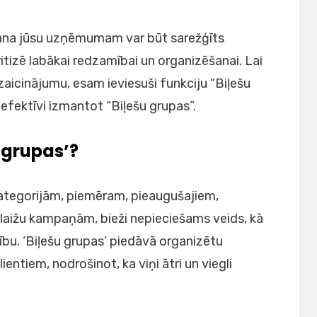
on
īšana jūsu uzņēmumam var būt sarežģīts
ritizē labākai redzamībai un organizēšanai. Lai
aicinājumu, esam ieviesuši funkciju “Biļešu
 efektīvi izmantot “Biļešu grupas”.
 grupas’?
tegorijām, piemēram, pieaugušajiem,
laižu kampaņām, bieži nepieciešams veids, kā
ību. ‘Biļešu grupas’ piedāvā organizētu
ientiem, nodrošinot, ka viņi ātri un viegli