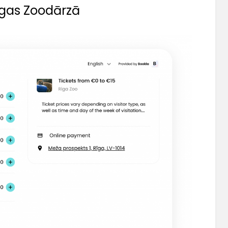
īgas Zoodārzā