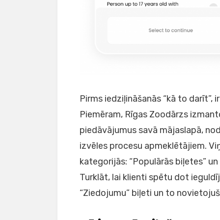
Pirms iedziļināšanās “kā to darīt”, 
Piemēram, Rīgas Zoodārzs izmanto “
piedāvājumus savā mājaslapā, nodr
izvēles procesu apmeklētājiem. Viņi
kategorijās: “Populārās biļetes” un 
Turklāt, lai klienti spētu dot ieguld
“Ziedojumu” biļeti un to novietojuš