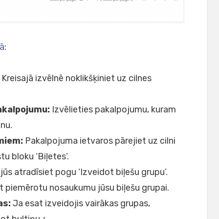
lā
:
Kreisajā izvēlnē noklikšķiniet uz cilnes
pakalpojumu:
Izvēlieties pakalpojumu, kuram
unu.
umiem:
Pakalpojuma ietvaros pārejiet uz cilni
stu bloku ‘Biļetes’.
jūs atradīsiet pogu ‘Izveidot biļešu grupu’.
et piemērotu nosaukumu jūsu biļešu grupai.
as:
Ja esat izveidojis vairākas grupas,
ot bultiņu ↑.