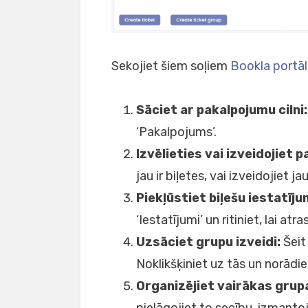
Sekojiet šiem soļiem
Bookla portā
Sāciet ar pakalpojumu cilni:
‘Pakalpojums’.
Izvēlieties vai izveidojiet 
jau ir biļetes, vai izveidojiet ja
Piekļūstiet biļešu iestatīj
‘Iestatījumi’ un ritiniet, lai atra
Uzsāciet grupu izveidi:
Šeit 
Noklikšķiniet uz tās un norādi
Organizējiet vairākas grup
pielāgojiet to secību, izmantoj