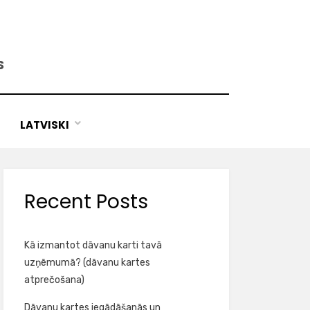
S
LATVISKI
Recent Posts
Kā izmantot dāvanu karti tavā
uzņēmumā? (dāvanu kartes
atprečošana)
Dāvanu kartes iegādāšanās un