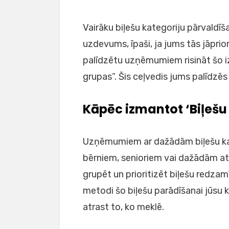
Vairāku biļešu kategoriju pārvald
uzdevums, īpaši, ja jums tās jāprio
palīdzētu uzņēmumiem risināt šo iz
grupas”. Šis ceļvedis jums palīdzēs
Kāpēc izmantot ‘Biļešu
Uzņēmumiem ar dažādām biļešu ka
bērniem, senioriem vai dažādām at
grupēt un prioritizēt biļešu redzam
metodi šo biļešu parādīšanai jūsu kl
atrast to, ko meklē.