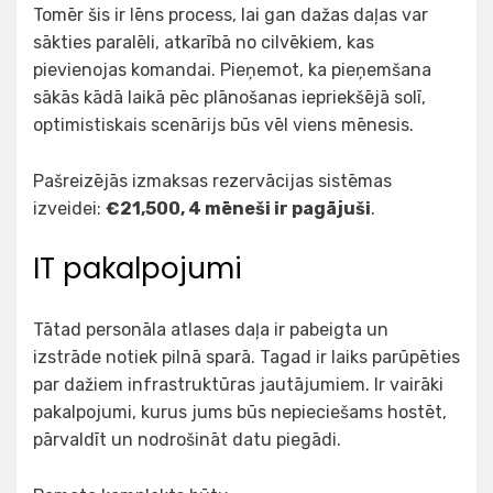
Tomēr šis ir lēns process, lai gan dažas daļas var
sākties paralēli, atkarībā no cilvēkiem, kas
pievienojas komandai. Pieņemot, ka pieņemšana
sākās kādā laikā pēc plānošanas iepriekšējā solī,
optimistiskais scenārijs būs vēl viens mēnesis.
Pašreizējās izmaksas rezervācijas sistēmas
izveidei:
€21,500, 4 mēneši ir pagājuši
.
IT pakalpojumi
Tātad personāla atlases daļa ir pabeigta un
izstrāde notiek pilnā sparā. Tagad ir laiks parūpēties
par dažiem infrastruktūras jautājumiem. Ir vairāki
pakalpojumi, kurus jums būs nepieciešams hostēt,
pārvaldīt un nodrošināt datu piegādi.