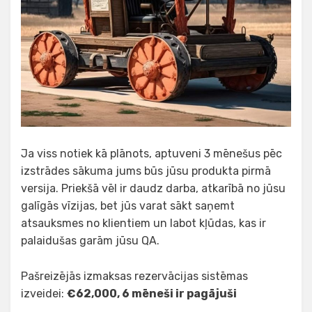
Ja viss notiek kā plānots, aptuveni 3 mēnešus pēc
izstrādes sākuma jums būs jūsu produkta pirmā
versija. Priekšā vēl ir daudz darba, atkarībā no jūsu
galīgās vīzijas, bet jūs varat sākt saņemt
atsauksmes no klientiem un labot kļūdas, kas ir
palaidušas garām jūsu QA.
Pašreizējās izmaksas rezervācijas sistēmas
izveidei:
€62,000, 6 mēneši ir pagājuši