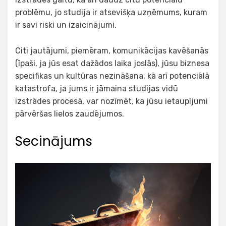
problēmu, jo studija ir atsevišķa uzņēmums, kuram
ir savi riski un izaicinājumi.
Citi jautājumi, piemēram, komunikācijas kavēšanās
(īpaši, ja jūs esat dažādos laika joslās), jūsu biznesa
specifikas un kultūras nezināšana, kā arī potenciālā
katastrofa, ja jums ir jāmaina studijas vidū
izstrādes procesā, var nozīmēt, ka jūsu ietaupījumi
pārvēršas lielos zaudējumos.
Secinājums