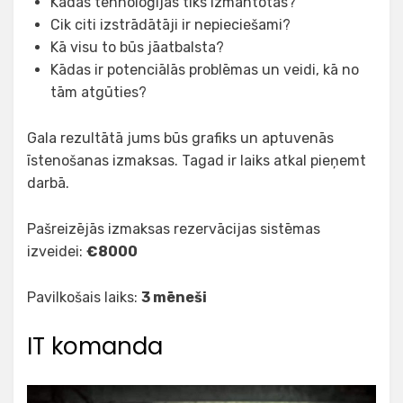
Kādas tehnoloģijas tiks izmantotas?
Cik citi izstrādātāji ir nepieciešami?
Kā visu to būs jāatbalsta?
Kādas ir potenciālās problēmas un veidi, kā no
tām atgūties?
Gala rezultātā jums būs grafiks un aptuvenās
īstenošanas izmaksas. Tagad ir laiks atkal pieņemt
darbā.
Pašreizējās izmaksas rezervācijas sistēmas
izveidei:
€8000
Pavilkošais laiks:
3 mēneši
IT komanda