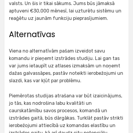
valsts. Un šis ir tikai sākums. Jums būs jāmaksā
aptuveni €30,000 mēnesī, lai uzturētu sistēmu un
reaģētu uz jaunām funkciju pieprasījumiem.
Alternatīvas
Viena no alternatīvām pašam izveidot savu
komandu ir pieņemt izstrādes studiju. Lai gan tas
var jums ietaupīt uz atlases izmaksām un noņemt
dažas galvassāpes, pastāv noteikti ierobežojumi un
slazdi, kas var kļūt par problēmu.
Piemērotas studijas atrašana var būt izaicinājums,
jo tās, kas nodrošina labu kvalitāti un
caurskatāmību savos procesos, komandā un
izstrādes gaitā, būs dārgākas. Turklāt pastāv strikti
ierobežojumi attiecībā uz komandas elastību un
izstrādes gaitu, kā arī daudz citu potenciālu