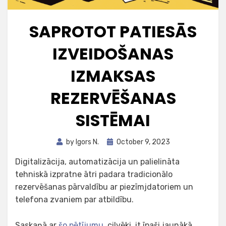
SAPROTOT PATIESĀS
IZVEIDOŠANAS
IZMAKSAS
REZERVĒŠANAS
SISTĒMAI
Posted
by
Igors N.
October 9, 2023
on
Digitalizācija, automatizācija un palielināta
tehniskā izpratne ātri padara tradicionālo
rezervēšanas pārvaldību ar piezīmjdatoriem un
telefona zvaniem par atbildību.
Saskaņā ar
šo pētījumu
, cilvēki, it īpaši jaunākā