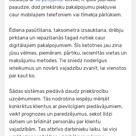
paaudze, dod priekšroku pakalpojumu piekļuvei
caur mobilajiem telefoniem vai tīmekļa pārlūkiem.
Ēdiena pasūtīšana, taksometra izsaukšana, drēbju
pirkšana un iepazīšanās tagad notiek caur
digitālajiem pakalpojumiem. Šīs lietotnes jau zina
jūsu vēlmes, piemēram, pārtiku, iecienītās vietas un
maksājumu metodes. Tie sniedz noderīgus
ieteikumus un novērš vajadzību zvanīt, lai vienotos
par kaut ko.
Šādas sistēmas piedāvā daudz priekšrocību
uzņēmumiem. Tās nodrošina iespēju mērķēt
konkrētus klientus ar pievilcīgiem piedāvājumiem,
veikt prognozes un paredzējumus, sekot līdzi
datiem un brīdināt personālu par klientu
vajadzībām. Tas atbrīvo darbinieku laiku, lai viņi