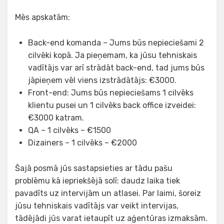
Mēs apskatām:
Back-end komanda – Jums būs nepieciešami 2
cilvēki kopā. Ja pieņemam, ka jūsu tehniskais
vadītājs var arī strādāt back-end, tad jums būs
jāpieņem vēl viens izstrādātājs: €3000.
Front-end: Jums būs nepieciešams 1 cilvēks
klientu pusei un 1 cilvēks back office izveidei:
€3000 katram.
QA – 1 cilvēks – €1500
Dizainers – 1 cilvēks – €2000
Šajā posmā jūs sastapsieties ar tādu pašu
problēmu kā iepriekšējā solī: daudz laika tiek
pavadīts uz intervijām un atlasei. Par laimi, šoreiz
jūsu tehniskais vadītājs var veikt intervijas,
tādējādi jūs varat ietaupīt uz aģentūras izmaksām.