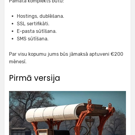
Pamata komplekts būtu:
Hostings, dublēšana.
SSL sertifikāti.
E-pasta sūtīšana.
SMS sūtīšana.
Par visu kopumu jums būs jāmaksā aptuveni €200
mēnesī.
Pirmā versija