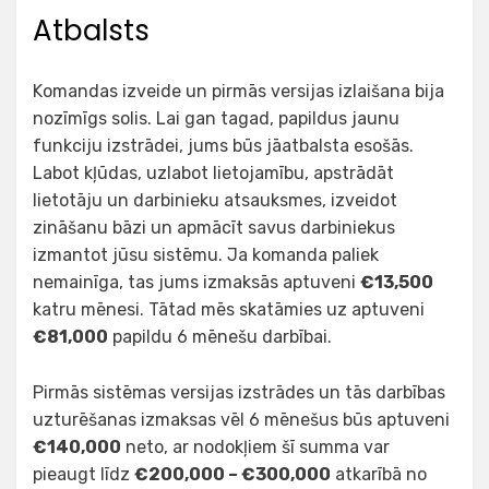
Atbalsts
Komandas izveide un pirmās versijas izlaišana bija
nozīmīgs solis. Lai gan tagad, papildus jaunu
funkciju izstrādei, jums būs jāatbalsta esošās.
Labot kļūdas, uzlabot lietojamību, apstrādāt
lietotāju un darbinieku atsauksmes, izveidot
zināšanu bāzi un apmācīt savus darbiniekus
izmantot jūsu sistēmu. Ja komanda paliek
nemainīga, tas jums izmaksās aptuveni
€13,500
katru mēnesi. Tātad mēs skatāmies uz aptuveni
€81,000
papildu 6 mēnešu darbībai.
Pirmās sistēmas versijas izstrādes un tās darbības
uzturēšanas izmaksas vēl 6 mēnešus būs aptuveni
€140,000
neto, ar nodokļiem šī summa var
pieaugt līdz
€200,000 – €300,000
atkarībā no