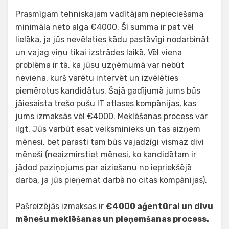
Prasmīgam tehniskajam vadītājam nepieciešama
minimāla neto alga €4000. Šī summa ir pat vēl
lielāka, ja jūs nevēlaties kādu pastāvīgi nodarbināt
un vajag viņu tikai izstrādes laikā. Vēl viena
problēma ir tā, ka jūsu uzņēmumā var nebūt
neviena, kurš varētu intervēt un izvēlēties
piemērotus kandidātus. Šajā gadījumā jums būs
jāiesaista trešo pušu IT atlases kompānijas, kas
jums izmaksās vēl €4000. Meklēšanas process var
ilgt. Jūs varbūt esat veiksminieks un tas aizņem
mēnesi, bet parasti tam būs vajadzīgi vismaz divi
mēneši (neaizmirstiet mēnesi, ko kandidātam ir
jādod paziņojums par aiziešanu no iepriekšējā
darba, ja jūs pieņemat darbā no citas kompānijas).
Pašreizējās izmaksas ir
€4000 aģentūrai un divu
mēnešu meklēšanas un pieņemšanas process.