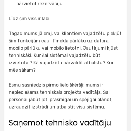
pārvietot rezervāciju.
Līdz šim viss ir labi.
Tagad mums jālemj, vai klientiem vajadzētu piekļūt
šīm funkcijām caur tīmekļa pārlūku uz datora,
mobilo pārlūku vai mobilo lietotni. Jautājumi kļūst
tehniskāki. Kur šai sistēmai vajadzētu būt
izvietotai? Kā vajadzētu pārvaldīt atbalstu? Kur
mēs sākam?
Esmu sasniedzis pirmo lielo šķēršļi: mums ir
nepieciešams tehniskais projekta vadītājs. Šai
personai jābūt ļoti prasmīgai un spējīgai plānot,
uzraudzīt izstrādi un atbalstīt visu sistēmu.
Saņemot tehnisko vadītāju