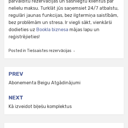
pārvaldītu rezervācijas un sasniegtu klientus par
nelielu maksu. Turklāt jūs saņemsiet 24/7 atbalstu,
regulāri jaunas funkcijas, bez ilgtermiņa saistībām,
bez problēmām un stresa. Ir viegli sākt, vienkārši
dodieties uz
Bookla biznesa
mājas lapu un
reģistrējieties!
Posted in
Tiešsaistes rezervācijas
Post
PREV
navigation
Abonementa Beigu Atgādinājumi
NEXT
Kā izveidot biļešu komplektus