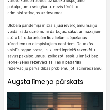
varētu koncentrēties uz labāko iespējamo
pakalpojumu sniegšanu, nevis tērēt to
administratīvajos uzdevumos.
Globālā pandēmija ir izraisījusi ievērojamu maiņu
veidā, kādā uzņēmumi darbojas, sākot ar mazajiem
stūra bārddarbnīcām līdz lielām slēpošanas
kūrortiem un olimpiskajiem centriem. Daudzās
valstīs tagad prasa, lai klienti iepriekš rezervētu
savus pakalpojumus, izslēdzot iespēju ienākt bez
iepriekšējas rezervācijas. Tas ir padarījis
rezervāciju pārvaldības problēmu ļoti acīmredzamu.
Augsta līmeņa pārskats