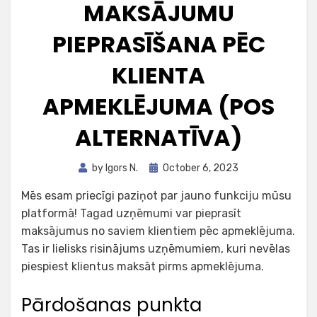
MAKSĀJUMU
PIEPRASĪŠANA PĒC
KLIENTA
APMEKLĒJUMA (POS
ALTERNATĪVA)
Posted
by
Igors N.
October 6, 2023
on
Mēs esam priecīgi paziņot par jauno funkciju mūsu
platformā! Tagad uzņēmumi var pieprasīt
maksājumus no saviem klientiem pēc apmeklējuma.
Tas ir lielisks risinājums uzņēmumiem, kuri nevēlas
piespiest klientus maksāt pirms apmeklējuma.
Pārdošanas punkta