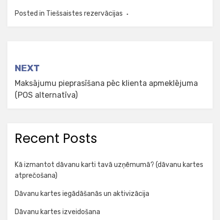
Posted in
Tiešsaistes rezervācijas
Post
NEXT
navigation
Maksājumu pieprasīšana pēc klienta apmeklējuma
(POS alternatīva)
Recent Posts
Kā izmantot dāvanu karti tavā uzņēmumā? (dāvanu kartes
atprečošana)
Dāvanu kartes iegādāšanās un aktivizācija
Dāvanu kartes izveidošana