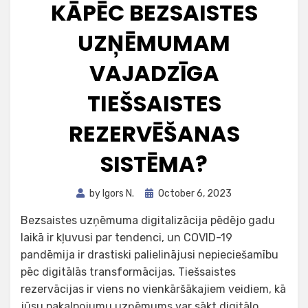
KĀPĒC BEZSAISTES
UZŅĒMUMAM
VAJADZĪGA
TIEŠSAISTES
REZERVĒŠANAS
SISTĒMA?
Posted
by
Igors N.
October 6, 2023
on
Bezsaistes uzņēmuma digitalizācija pēdējo gadu
laikā ir kļuvusi par tendenci, un COVID-19
pandēmija ir drastiski palielinājusi nepieciešamību
pēc digitālās transformācijas. Tiešsaistes
rezervācijas ir viens no vienkāršākajiem veidiem, kā
jūsu pakalpojumu uzņēmums var sākt digitālo