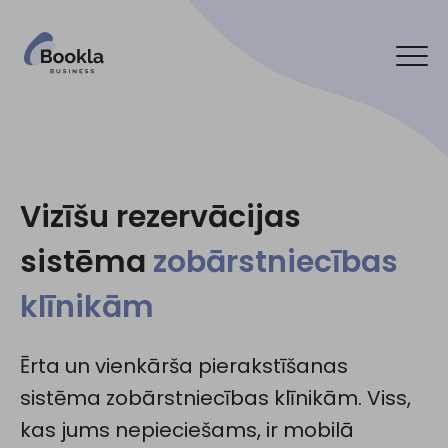
Pieslēgt manu uzņēmumu
Sazinies ar mums
Vizīšu rezervācijas
sistēma
zobārstniecības
Sociālie tīkli:
klīnikām
Ērta un vienkārša pierakstīšanas
sistēma zobārstniecības klīnikām. Viss,
kas jums nepieciešams, ir mobilā