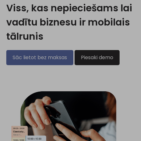
Viss, kas nepieciešams lai
vadītu biznesu ir mobilais
tālrunis
Sāc lietot bez maksas
Piesaki demo