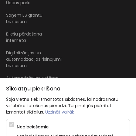
Ūdens parki
Saņem ES grantu
biznesam
Biļešu pārdošana
internetā
Digitalizācijas un
automatizācijas risinājumi
biznesam
Automatizācijas sistēma
baseiniem
Sīkdatņu piekrišana
Šajā vietnē tiek izmantotas sīkdatnes, lai nodrošinātu
vislabāko lietošanas pieredzi. Turpinot jūs piekrītat
izmantot sīkfailus.
Uzzināt vairāk
Nepieciešamie
Atbalsta programma augsti kvalificētu darba ņēmēju piesaistei.