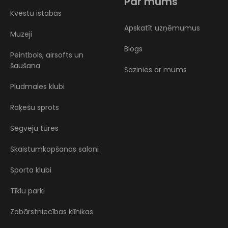
Par mums
Kvestu istabas
Apskatīt uzņēmumus
Muzeji
Blogs
Peintbols, airsofts un
šaušana
Sazinies ar mums
Pludmales klubi
Raķešu sprots
Segveju tūres
Skaistumkopšanas saloni
Sporta klubi
Tīklu parki
Zobārstniecības klīnikas