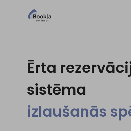
Ērta rezervāci
sistēma
izlaušanās s