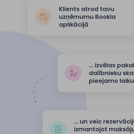
Klients atrod tavu
uzņēmumu Bookla
aplikācijā
... izvēlas pak
dalībnieku ska
pieejamo laiku
... un veic rezervācij
izmantojot maksā