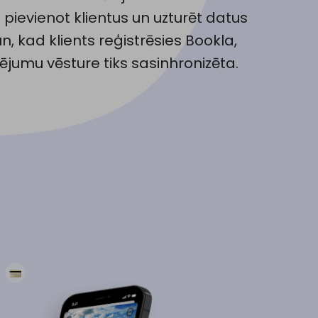
i pievienot klientus un uzturēt datus
un, kad klients reģistrēsies Bookla,
jumu vēsture tiks sasinhronizēta.