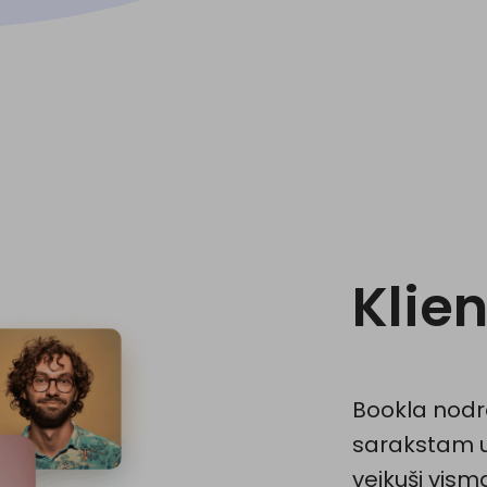
Klie
Bookla nodro
sarakstam un
veikuši vism