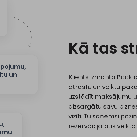
Kā tas s
alpojumu,
itu un
Klients izmanto Bookla 
atrastu un veiktu paka
uzstādīt maksājumu u
aizsargātu savu bizne
vizīti. Tu saņemsi pazi
u,
rezervācija būs veikta.
jumu