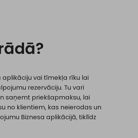
trādā?
aplikāciju vai tīmekļa rīku lai
lpojumu rezervāciju. Tu vari
n saņemt priekšapmaksu, lai
su no klientiem, kas neierodas un
ņojumu Biznesa aplikācijā, tiklīdz