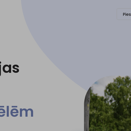
Pie
jas
pēlēm