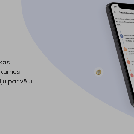
 kas
eikumus
iju par vēlu