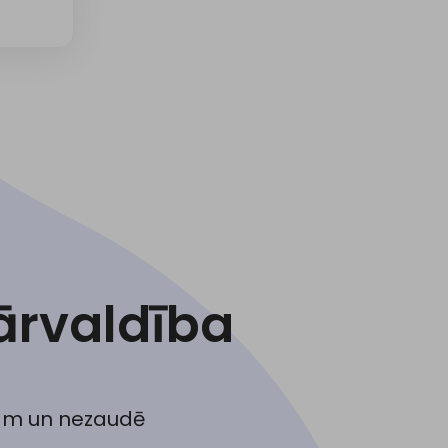
ārvaldība
ijām un nezaudē