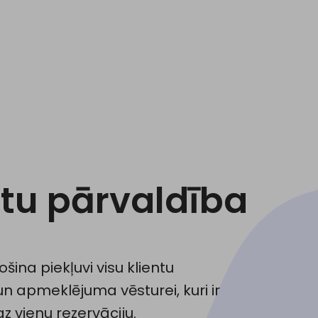
ntu pārvaldība
šina piekļuvi visu klientu
 apmeklējuma vēsturei, kuri ir
az vienu rezervāciju.