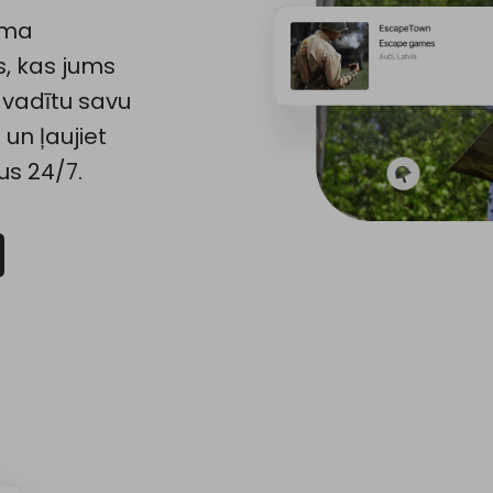
ēma
s, kas jums
i vadītu savu
 un ļaujiet
us 24/7.