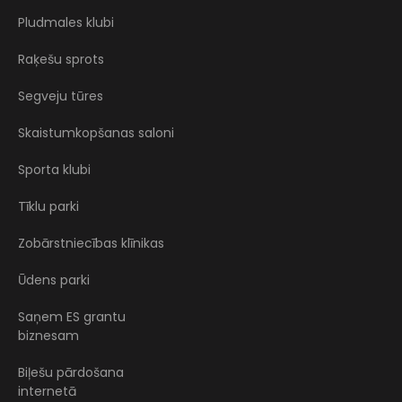
Pludmales klubi
Raķešu sprots
Segveju tūres
Skaistumkopšanas saloni
Sporta klubi
Tīklu parki
Zobārstniecības klīnikas
Ūdens parki
Saņem ES grantu
biznesam
Biļešu pārdošana
internetā