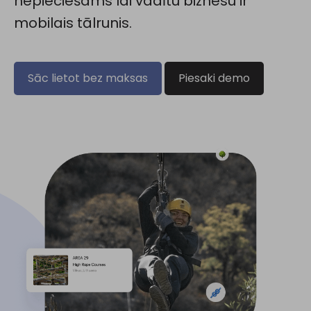
nepieciešams lai vadītu biznesu ir
mobilais tālrunis.
Sāc lietot bez maksas
Piesaki demo