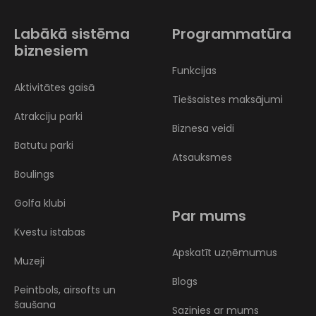
Labākā sistēma
Programmatūra
biznesiem
Funkcijas
Aktivitātes gaisā
Tiešsaistes maksājumi
Atrakciju parki
Biznesa veidi
Batutu parki
Atsauksmes
Boulings
Golfa klubi
Par mums
Kvestu istabas
Apskatīt uzņēmumus
Muzeji
Blogs
Peintbols, airsofts un
šaušana
Sazinies ar mums