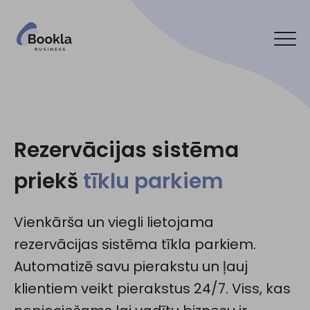
Pieslēgt manu uzņēmumu
Sazinies ar mums
Rezervācijas sistēma
priekš
tīklu parkiem
Sociālie tīkli:
Vienkārša un viegli lietojama
rezervācijas sistēma tīkla parkiem.
Automatizē savu pierakstu un ļauj
klientiem veikt pierakstus 24/7. Viss, kas