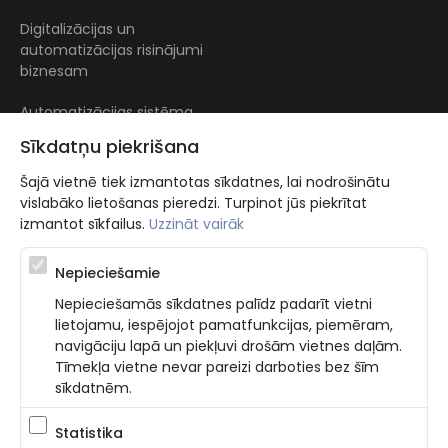
Digitalizācijas un
automatizācijas risinājumi
biznesam
Automatizācijas sistēma
baseiniem
Sīkdatņu piekrišana
Šajā vietnē tiek izmantotas sīkdatnes, lai nodrošinātu
vislabāko lietošanas pieredzi. Turpinot jūs piekrītat
izmantot sīkfailus.
Uzzināt vairāk
Nepieciešamie
Atbalsta programma augsti kvalificētu darba ņēmēju piesaistei.
Nepieciešamās sīkdatnes palīdz padarīt vietni
Projekta ietvaros plānota informācijas pakalpojuma izstrāde, kas
lietojamu, iespējojot pamatfunkcijas, piemēram,
ļauj pakalpojumu sniedzējiem digitalizēt uzņēmuma procesus.
navigāciju lapā un piekļuvi drošām vietnes daļām.
Projekta rezultātā ir veikta mobilo lietotņu un pašapkalpošanās
portāla izveide. Projekta ieviešanas rezultatā plānota
Tīmekļa vietne nevar pareizi darboties bez šīm
bezkontakta apkalpošanas risinājumu izveide pakalpojumu
sīkdatnēm.
sniedzējiem. Nr. JU-PI-2022/43.
Statistika