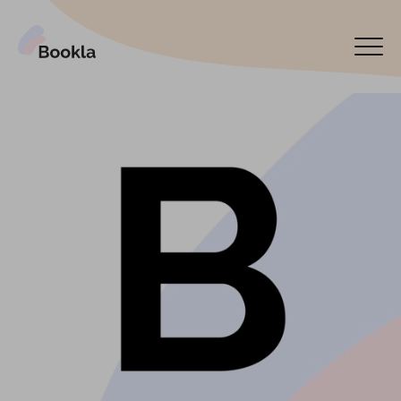
Pieslēgt manu uzņēmumu
Rezervēt tagad
English
Español
По-русски