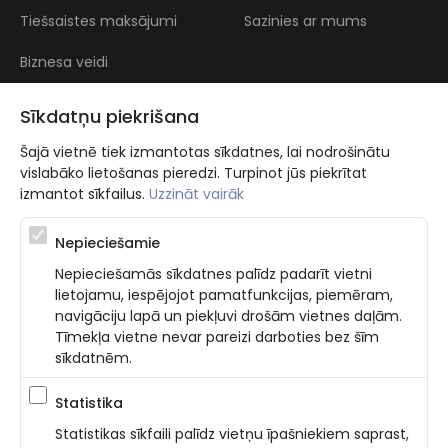
Tiešsaistes maksājumi
Sazinies ar mums
Biznesa veidi
Atsauksmes
Sīkdatņu piekrišana
Šajā vietnē tiek izmantotas sīkdatnes, lai nodrošinātu
vislabāko lietošanas pieredzi. Turpinot jūs piekrītat
izmantot sīkfailus.
Uzzināt vairāk
Nepieciešamie
Atbalsta programma augsti kvalificētu darba ņēmēju piesaistei.
Nepieciešamās sīkdatnes palīdz padarīt vietni
Projekta ietvaros plānota informācijas pakalpojuma izstrāde, kas
lietojamu, iespējojot pamatfunkcijas, piemēram,
ļauj pakalpojumu sniedzējiem digitalizēt uzņēmuma procesus.
navigāciju lapā un piekļuvi drošām vietnes daļām.
Projekta rezultātā ir veikta mobilo lietotņu un pašapkalpošanās
portāla izveide. Projekta ieviešanas rezultatā plānota
Tīmekļa vietne nevar pareizi darboties bez šīm
bezkontakta apkalpošanas risinājumu izveide pakalpojumu
sīkdatnēm.
sniedzējiem. Nr. JU-PI-2022/43.
Statistika
Statistikas sīkfaili palīdz vietņu īpašniekiem saprast,
Privatuma politika
Nosacījumi un prasības