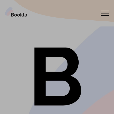
Bookla Platform
Reservar ahora
English
Latviski
По-русски