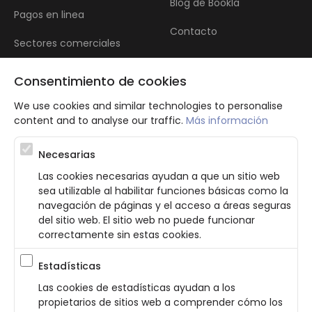
Blog de Bookla
Pagos en linea
Contacto
Sectores comerciales
Reseñas
Consentimiento de cookies
We use cookies and similar technologies to personalise
content and to analyse our traffic.
Más información
Necesarias
Las cookies necesarias ayudan a que un sitio web
Atbalsta programma augsti kvalificētu darba ņēmēju piesaistei.
sea utilizable al habilitar funciones básicas como la
Projekta ietvaros plānota informācijas pakalpojuma izstrāde, kas
navegación de páginas y el acceso a áreas seguras
ļauj pakalpojumu sniedzējiem digitalizēt uzņēmuma procesus.
del sitio web. El sitio web no puede funcionar
Projekta rezultātā ir veikta mobilo lietotņu un pašapkalpošanās
portāla izveide. Projekta ieviešanas rezultatā plānota
correctamente sin estas cookies.
bezkontakta apkalpošanas risinājumu izveide pakalpojumu
sniedzējiem. Nr. JU-PI-2022/43.
Estadísticas
Las cookies de estadísticas ayudan a los
propietarios de sitios web a comprender cómo los
Política de Privacidad
Terminos y Condiciones