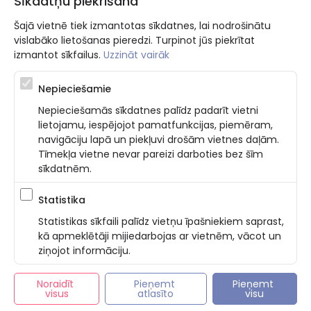
Sīkdatņu piekrišana
Šajā vietnē tiek izmantotas sīkdatnes, lai nodrošinātu
vislabāko lietošanas pieredzi. Turpinot jūs piekrītat
izmantot sīkfailus.
Uzzināt vairāk
Nepieciešamie
Atbalsta programma augsti kvalificētu darba ņēmēju piesaistei.
Nepieciešamās sīkdatnes palīdz padarīt vietni
Projekta ietvaros plānota informācijas pakalpojuma izstrāde, kas
lietojamu, iespējojot pamatfunkcijas, piemēram,
ļauj pakalpojumu sniedzējiem digitalizēt uzņēmuma procesus.
navigāciju lapā un piekļuvi drošām vietnes daļām.
Projekta rezultātā ir veikta mobilo lietotņu un pašapkalpošanās
portāla izveide. Projekta ieviešanas rezultatā plānota
Tīmekļa vietne nevar pareizi darboties bez šīm
bezkontakta apkalpošanas risinājumu izveide pakalpojumu
sīkdatnēm.
sniedzējiem. Nr. JU-PI-2022/43.
Statistika
Statistikas sīkfaili palīdz vietņu īpašniekiem saprast,
Privatuma politika
Nosacījumi un prasības
kā apmeklētāji mijiedarbojas ar vietnēm, vācot un
Sīkdatņu piekrišana
Latviski
ziņojot informāciju.
Noraidīt 
Pieņemt 
Pieņemt 
© Bookla 2026
visus
atlasīto
visu