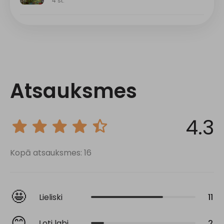
Atsauksmes
4.3
Kopā atsauksmes: 16
🤩
Lieliski
11
😊
Ļoti labi
2