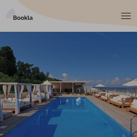
Pieslēgt manu uzņēmumu
Rezervēt tagad
English
Español
По-русски