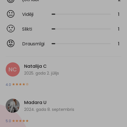
😐
Vidēji
1
🙁
Slikti
1
😡
Drausmīgi
1
Natalija C
NC
2025. gada 2. jūlijs
4.0
Madara U
2024. gada 8. septembris
5.0