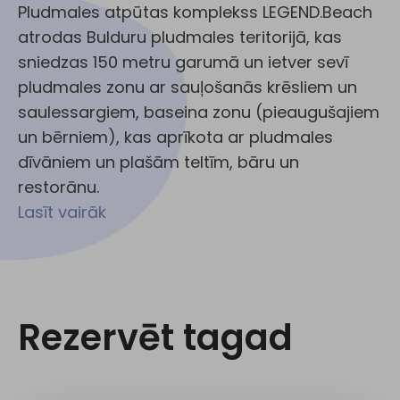
Pludmales atpūtas komplekss LEGEND.Beach
atrodas Bulduru pludmales teritorijā, kas
sniedzas 150 metru garumā un ietver sevī
pludmales zonu ar sauļošanās krēsliem un
saulessargiem, baseina zonu (pieaugušajiem
un bērniem), kas aprīkota ar pludmales
dīvāniem un plašām teltīm, bāru un
restorānu.
Lasīt vairāk
Rezervēt tagad