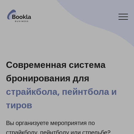
Подключить мой бизнес
Связаться с нами
Современная система
бронирования для
Социальные сети:
страйкбола, пейнтбола и
тиров
Вы организуете мероприятия по
страйкболу, пейнтболу или стрельбе?