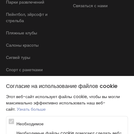
Парки развлечений
Связаться с нами
Пейнтбол, эйрсофт и
стрельба
Пляжные клубы
Салоны красоты
Сигвей туры
Спорт с ракетками
Стоматология
Согласие на использование файлов cookie
Этот веб-сайт использует файлы cookie, чтобы вы могли
максимально эффективно использовать наш веб-
сайт.
Узнать больше
Необходимое
Atbalsta programma augsti kvalificētu darba ņēmēju piesaistei.
Необходимые файлы cookie помогают сделать веб-