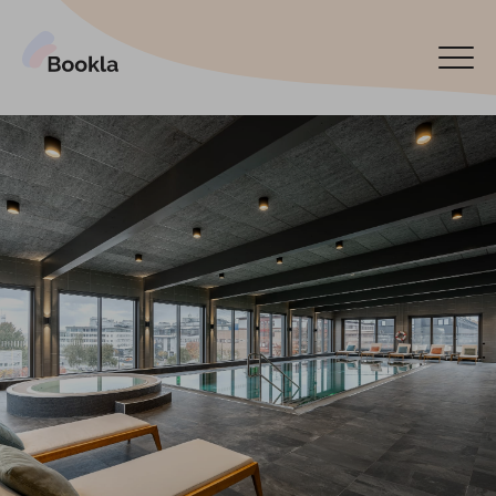
Pieslēgt manu uzņēmumu
Rezervēt tagad
English
Español
По-русски