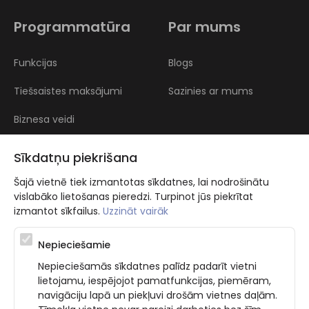
Programmatūra
Par mums
Funkcijas
Blogs
Tiešsaistes maksājumi
Sazinies ar mums
Biznesa veidi
Atsauksmes
Sīkdatņu piekrišana
Šajā vietnē tiek izmantotas sīkdatnes, lai nodrošinātu
vislabāko lietošanas pieredzi. Turpinot jūs piekrītat
izmantot sīkfailus.
Uzzināt vairāk
Nepieciešamie
Atbalsta programma augsti kvalificētu darba ņēmēju piesaistei.
Nepieciešamās sīkdatnes palīdz padarīt vietni
Projekta ietvaros plānota informācijas pakalpojuma izstrāde, kas
lietojamu, iespējojot pamatfunkcijas, piemēram,
ļauj pakalpojumu sniedzējiem digitalizēt uzņēmuma procesus.
navigāciju lapā un piekļuvi drošām vietnes daļām.
Projekta rezultātā ir veikta mobilo lietotņu un pašapkalpošanās
portāla izveide. Projekta ieviešanas rezultatā plānota