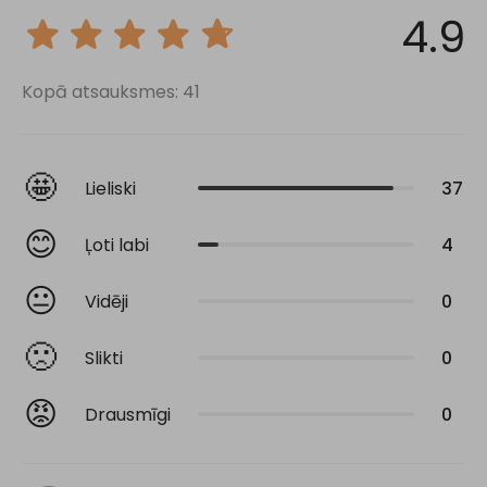
4.9
Kopā atsauksmes: 41
🤩
Lieliski
37
😊
Ļoti labi
4
😐
Vidēji
0
🙁
Slikti
0
😡
Drausmīgi
0