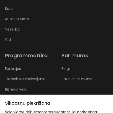
Kursi
Auto un Moto
Veselība
Citi
Programmatūra
Par mums
Funkcijas
Blogs
Tiešsaistes maksājumi
Sazinies ar mums
Biznesa veidi
Atsauksmes
Sīkdatņu piekrišana
Šajā vietnē tiek izmantotas sīkdatnes, lai nodrošinātu