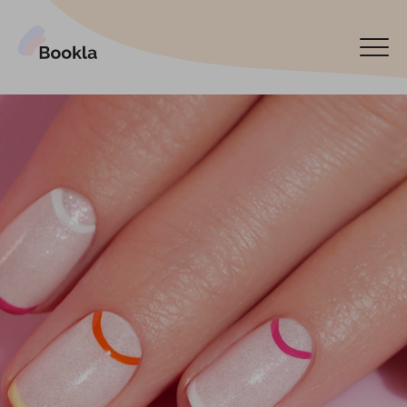
Pieslēgt manu uzņēmumu
Rezervēt tagad
English
Español
По-русски