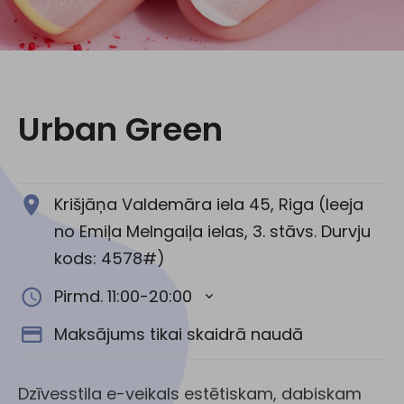
Sociālie tīkli:
Urban Green
Krišjāņa Valdemāra iela 45, Riga (Ieeja
no Emiļa Melngaiļa ielas, 3. stāvs. Durvju
kods: 4578#)
Pirmd. 11:00-20:00
Maksājums tikai skaidrā naudā
Dzīvesstila e-veikals estētiskam, dabiskam