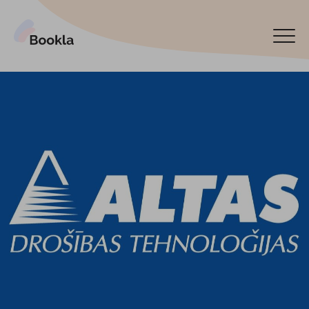
Pieslēgt manu uzņēmumu
Rezervēt tagad
English
Español
По-русски