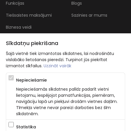
Funkcijas
Blogs
Tiešsaistes maksājumi
Sazinies ar mums
Biznesa veidi
Atsauksmes
Sīkdatņu piekrišana
Šajā vietnē tiek izmantotas sīkdatnes, lai nodrošinātu
vislabāko lietošanas pieredzi. Turpinot jūs piekrītat
izmantot sīkfailus.
Uzzināt vairāk
Nepieciešamie
Atbalsta programma augsti kvalificētu darba ņēmēju piesaistei.
Nepieciešamās sīkdatnes palīdz padarīt vietni
Projekta ietvaros plānota informācijas pakalpojuma izstrāde, kas
lietojamu, iespējojot pamatfunkcijas, piemēram,
ļauj pakalpojumu sniedzējiem digitalizēt uzņēmuma procesus.
navigāciju lapā un piekļuvi drošām vietnes daļām.
Projekta rezultātā ir veikta mobilo lietotņu un pašapkalpošanās
portāla izveide. Projekta ieviešanas rezultatā plānota
Tīmekļa vietne nevar pareizi darboties bez šīm
bezkontakta apkalpošanas risinājumu izveide pakalpojumu
sīkdatnēm.
sniedzējiem. Nr. JU-PI-2022/43.
Statistika