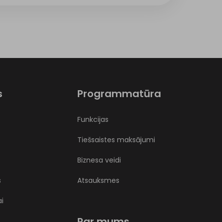
s
Programmatūra
Funkcijas
Tiešsaistes maksājumi
Biznesa veidi
s
Atsauksmes
ai
Par mums