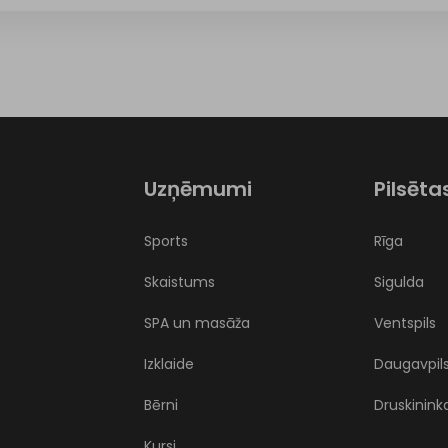
Uzņēmumi
Pilsēta
Sports
Rīga
Skaistums
Sigulda
SPA un masāža
Ventspils
Izklaide
Daugavpil
Bērni
Druskinink
Kursi