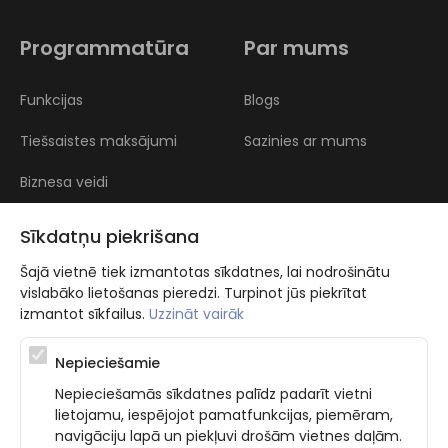
Programmatūra
Par mums
Funkcijas
Blogs
Tiešsaistes maksājumi
Sazinies ar mums
Biznesa veidi
Atsauksmes
Sīkdatņu piekrišana
Šajā vietnē tiek izmantotas sīkdatnes, lai nodrošinātu
vislabāko lietošanas pieredzi. Turpinot jūs piekrītat
izmantot sīkfailus.
Uzzināt vairāk
Nepieciešamie
Atbalsta programma augsti kvalificētu darba ņēmēju piesaistei.
Nepieciešamās sīkdatnes palīdz padarīt vietni
Projekta ietvaros plānota informācijas pakalpojuma izstrāde, kas
lietojamu, iespējojot pamatfunkcijas, piemēram,
ļauj pakalpojumu sniedzējiem digitalizēt uzņēmuma procesus.
navigāciju lapā un piekļuvi drošām vietnes daļām.
Projekta rezultātā ir veikta mobilo lietotņu un pašapkalpošanās