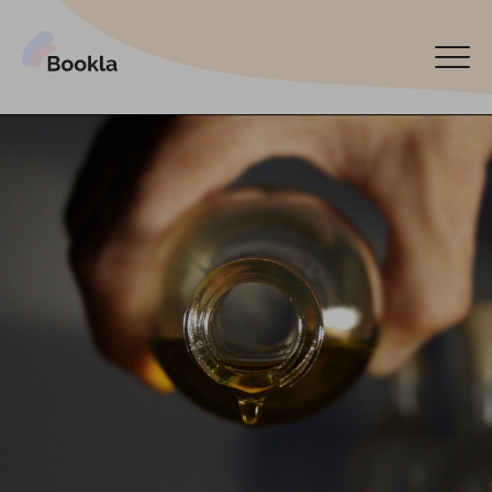
Pieslēgt manu uzņēmumu
Rezervēt tagad
English
Español
По-русски