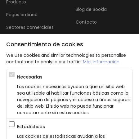
Producto
Blog de Bookla
Pagos en linea
Contacto
Sectores comerciales
Reseñas
Consentimiento de cookies
We use cookies and similar technologies to personalise
content and to analyse our traffic.
Más información
Necesarias
Las cookies necesarias ayudan a que un sitio web
Atbalsta programma augsti kvalificētu darba ņēmēju piesaistei.
sea utilizable al habilitar funciones básicas como la
Projekta ietvaros plānota informācijas pakalpojuma izstrāde, kas
navegación de páginas y el acceso a áreas seguras
ļauj pakalpojumu sniedzējiem digitalizēt uzņēmuma procesus.
del sitio web. El sitio web no puede funcionar
Projekta rezultātā ir veikta mobilo lietotņu un pašapkalpošanās
portāla izveide. Projekta ieviešanas rezultatā plānota
correctamente sin estas cookies.
bezkontakta apkalpošanas risinājumu izveide pakalpojumu
sniedzējiem. Nr. JU-PI-2022/43.
Estadísticas
Las cookies de estadísticas ayudan a los