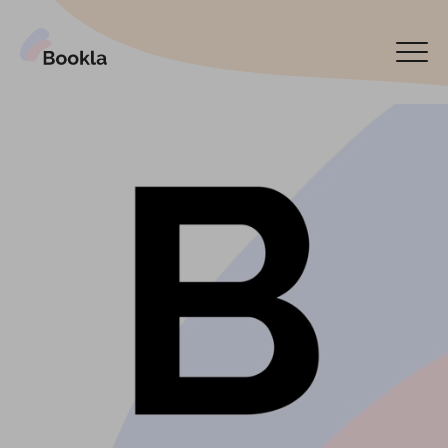
Bookla Platform
Reservar ahora
English
Latviski
По-русски