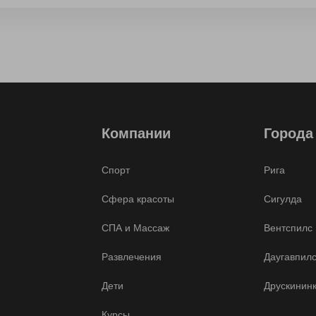
Компании
Города
Спорт
Рига
Сфера красоты
Сигулда
СПА и Массаж
Вентспилс
Развлечения
Даугавпил
Дети
Друскинин
Курсы