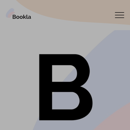
Bookla Platform
Reservar ahora
English
Latviski
По-русски