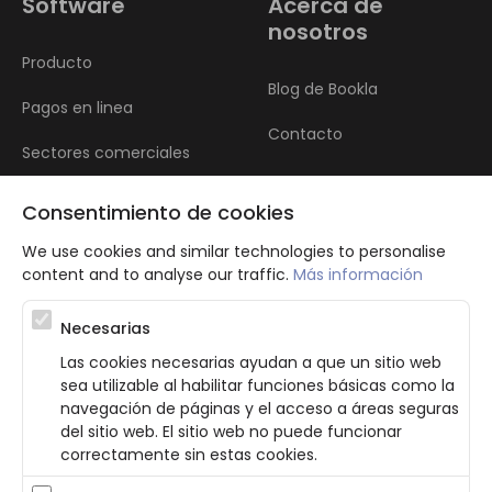
Software
Acerca de
nosotros
Producto
Blog de Bookla
Pagos en linea
Contacto
Sectores comerciales
Reseñas
Consentimiento de cookies
We use cookies and similar technologies to personalise
content and to analyse our traffic.
Más información
Necesarias
Las cookies necesarias ayudan a que un sitio web
Atbalsta programma augsti kvalificētu darba ņēmēju piesaistei.
sea utilizable al habilitar funciones básicas como la
Projekta ietvaros plānota informācijas pakalpojuma izstrāde, kas
navegación de páginas y el acceso a áreas seguras
ļauj pakalpojumu sniedzējiem digitalizēt uzņēmuma procesus.
del sitio web. El sitio web no puede funcionar
Projekta rezultātā ir veikta mobilo lietotņu un pašapkalpošanās
portāla izveide. Projekta ieviešanas rezultatā plānota
correctamente sin estas cookies.
bezkontakta apkalpošanas risinājumu izveide pakalpojumu
sniedzējiem. Nr. JU-PI-2022/43.