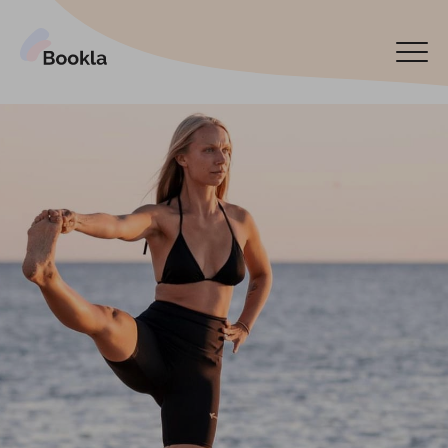
Подключить мой бизнес
Забронируйте сейчас
English
Español
Latviski