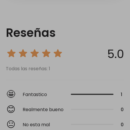
Reseñas
5.0
Todas las reseñas: 1
🤩
Fantastico
1
😊
Realmente bueno
0
😐
No esta mal
0