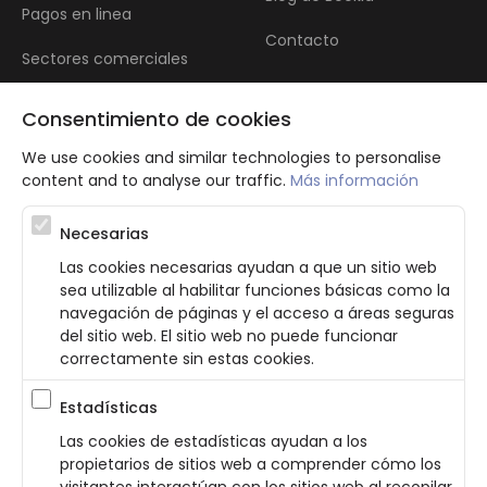
Pagos en linea
Contacto
Sectores comerciales
Reseñas
Consentimiento de cookies
We use cookies and similar technologies to personalise
content and to analyse our traffic.
Más información
Necesarias
Las cookies necesarias ayudan a que un sitio web
Atbalsta programma augsti kvalificētu darba ņēmēju piesaistei.
sea utilizable al habilitar funciones básicas como la
Projekta ietvaros plānota informācijas pakalpojuma izstrāde, kas
navegación de páginas y el acceso a áreas seguras
ļauj pakalpojumu sniedzējiem digitalizēt uzņēmuma procesus.
del sitio web. El sitio web no puede funcionar
Projekta rezultātā ir veikta mobilo lietotņu un pašapkalpošanās
portāla izveide. Projekta ieviešanas rezultatā plānota
correctamente sin estas cookies.
bezkontakta apkalpošanas risinājumu izveide pakalpojumu
sniedzējiem. Nr. JU-PI-2022/43.
Estadísticas
Las cookies de estadísticas ayudan a los
Política de Privacidad
Terminos y Condiciones
propietarios de sitios web a comprender cómo los