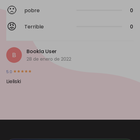
🙁
pobre
0
😡
Terrible
0
Bookla User
B
28 de enero de 2022
5.0
Lieliski