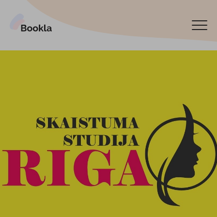
Bookla Platform
Reservar ahora
English
Latviski
По-русски