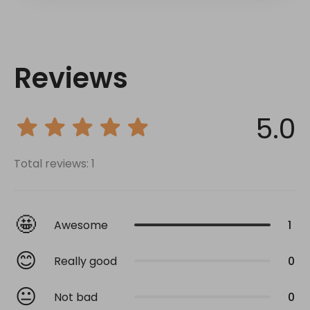
Reviews
5.0
Total reviews: 1
🤩
Awesome
1
😊
Really good
0
😐
Not bad
0