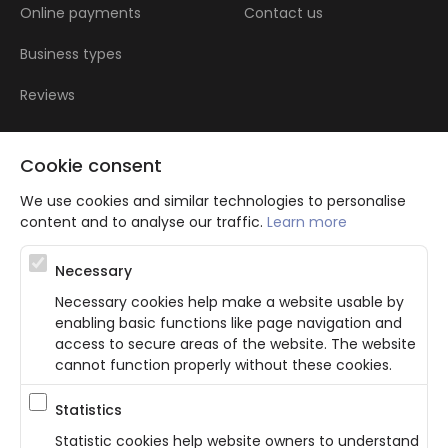
Online payments
Contact us
Business types
Reviews
Cookie consent
We use cookies and similar technologies to personalise
content and to analyse our traffic.
Learn more
Atbalsta programma augsti kvalificētu darba ņēmēju piesaistei.
Necessary
Projekta ietvaros plānota informācijas pakalpojuma izstrāde, kas
ļauj pakalpojumu sniedzējiem digitalizēt uzņēmuma procesus.
Necessary cookies help make a website usable by
Projekta rezultātā ir veikta mobilo lietotņu un pašapkalpošanās
enabling basic functions like page navigation and
portāla izveide. Projekta ieviešanas rezultatā plānota
bezkontakta apkalpošanas risinājumu izveide pakalpojumu
access to secure areas of the website. The website
sniedzējiem. Nr. JU-PI-2022/43.
cannot function properly without these cookies.
Statistics
Privacy Policy
Terms & Conditions
Cookie consent
Statistic cookies help website owners to understand