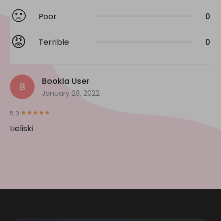
🙁
Poor
0
😡
Terrible
0
Bookla User
B
January 28, 2022
5.0
Lieliski