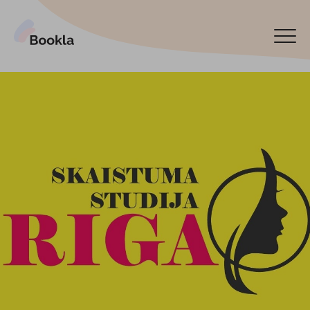
Bookla Platform
Book now
Español
Latviski
По-русски