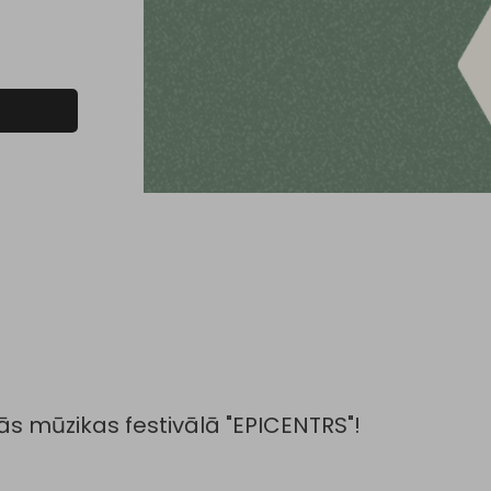
s mūzikas festivālā "EPICENTRS"!