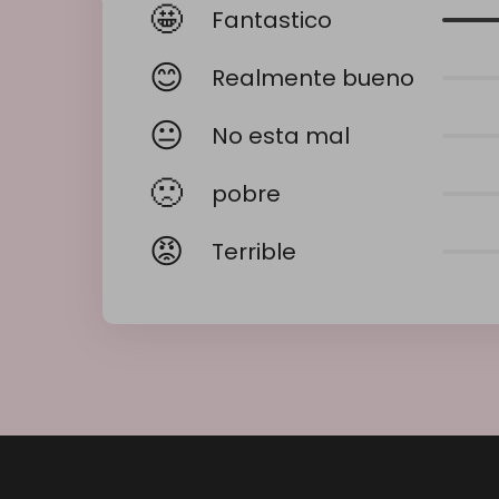
🤩
Fantastico
😊
Realmente bueno
😐
No esta mal
🙁
pobre
😡
Terrible