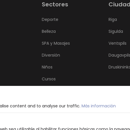
Sectores
Ciuda
Deporte
Riga
Belleza
Sigulda
SPA y Masajes
Ventspils
Diversión
Daugavpil
Niños
Druskinink
Cursos
Coches y Motos
Salud
lise content and to analyse our traffic.
Más información
Otros Servicios
web sea utilizable al habilitar funciones básicas como la naveg