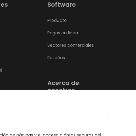
des
Software
Producto
Pagos en linea
Sectores comerciales
s
Reseñas
ai
Acerca de
nosotros
Blog de Bookla
Contacto
ación de páginas y el acceso a áreas seguras del