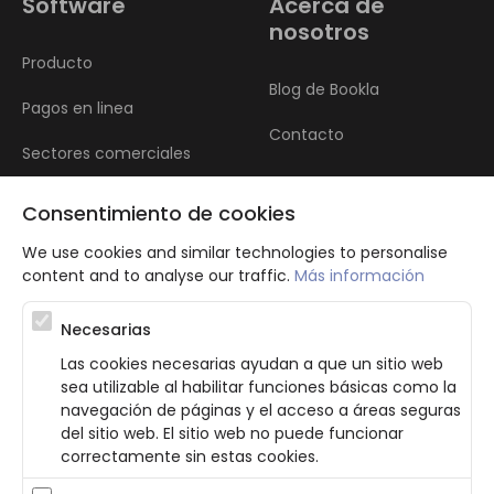
Software
Acerca de
nosotros
Producto
Blog de Bookla
Pagos en linea
Contacto
Sectores comerciales
Reseñas
Consentimiento de cookies
We use cookies and similar technologies to personalise
content and to analyse our traffic.
Más información
Necesarias
Las cookies necesarias ayudan a que un sitio web
Atbalsta programma augsti kvalificētu darba ņēmēju piesaistei.
sea utilizable al habilitar funciones básicas como la
Projekta ietvaros plānota informācijas pakalpojuma izstrāde, kas
navegación de páginas y el acceso a áreas seguras
ļauj pakalpojumu sniedzējiem digitalizēt uzņēmuma procesus.
del sitio web. El sitio web no puede funcionar
Projekta rezultātā ir veikta mobilo lietotņu un pašapkalpošanās
portāla izveide. Projekta ieviešanas rezultatā plānota
correctamente sin estas cookies.
bezkontakta apkalpošanas risinājumu izveide pakalpojumu
sniedzējiem. Nr. JU-PI-2022/43.