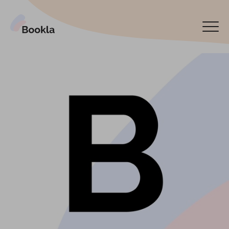
Bookla Platform
Reservar ahora
English
Latviski
По-русски