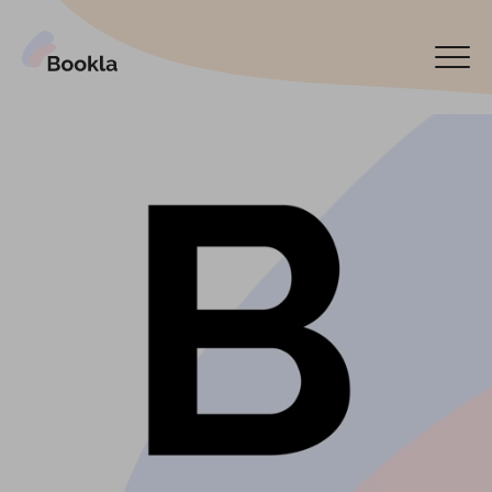
Bookla Platform
Book now
Español
Latviski
По-русски