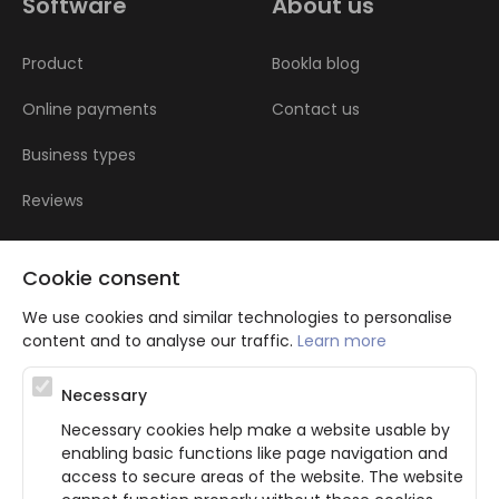
Software
About us
Product
Bookla blog
Online payments
Contact us
Business types
Reviews
Cookie consent
We use cookies and similar technologies to personalise
content and to analyse our traffic.
Learn more
Atbalsta programma augsti kvalificētu darba ņēmēju piesaistei.
Necessary
Projekta ietvaros plānota informācijas pakalpojuma izstrāde, kas
ļauj pakalpojumu sniedzējiem digitalizēt uzņēmuma procesus.
Necessary cookies help make a website usable by
Projekta rezultātā ir veikta mobilo lietotņu un pašapkalpošanās
enabling basic functions like page navigation and
portāla izveide. Projekta ieviešanas rezultatā plānota
bezkontakta apkalpošanas risinājumu izveide pakalpojumu
access to secure areas of the website. The website
sniedzējiem. Nr. JU-PI-2022/43.