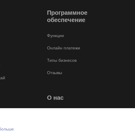
Программное
обеспечение
Функции
Онлайн платежи
Типы бизнесов
с
Отзывы
кай
О нас
Блог
Связаться с нами
 больше