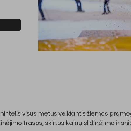
nintelis visus metus veikiantis žiemos pramo
dinėjimo trasos, skirtos kalnų slidinėjimo ir sn