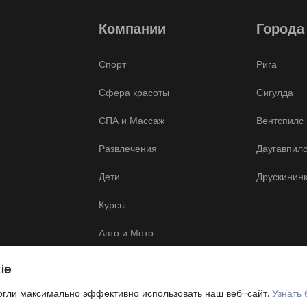
Компании
Города
Спорт
Рига
Сфера красоты
Сигулда
СПА и Массаж
Вентспилс
Развлечения
Даугавпил
Дети
Друскинин
Курсы
Авто и Мото
Здоровье
ie
Другое
могли максимально эффективно использовать наш веб-сайт.
Узнать