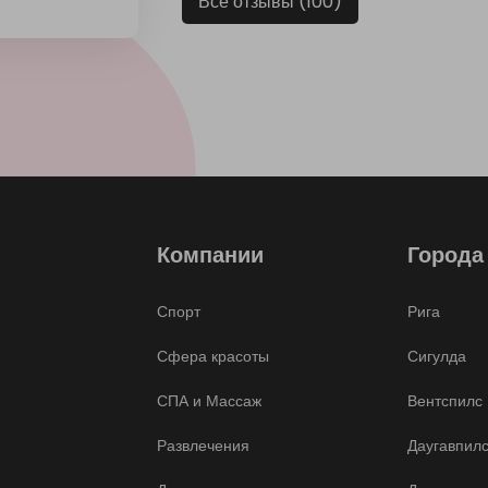
Все отзывы (100)
Компании
Города
Спорт
Рига
Сфера красоты
Сигулда
СПА и Массаж
Вентспилс
Развлечения
Даугавпил