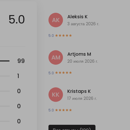
5.0
Aleksis K
AK
3 августа 2026 г.
5.0
Artjoms M
AM
99
20 июля 2026 г.
5.0
1
0
Kristaps K
KK
17 июля 2026 г.
0
5.0
0