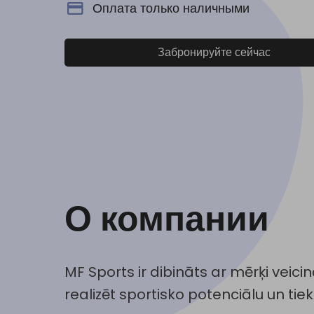
Оплата только наличными
Забронируйте сейчас
О компании
MF Sports ir dibināts ar mērķi veici
realizēt sportisko potenciālu un tiek