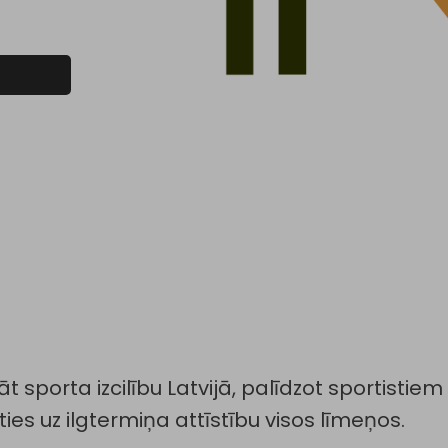
nāt sporta izcilību Latvijā, palīdzot sportist
ties uz ilgtermiņa attīstību visos līmeņos.