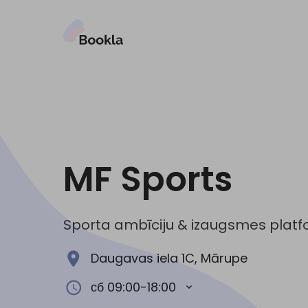
MF Sports
Sporta ambīciju & izaugsmes plat
Daugavas iela 1C, Mārupe
сб 09:00-18:00