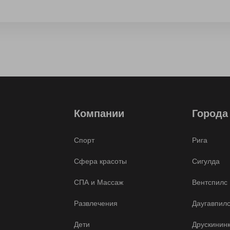
Компании
Города
Спорт
Рига
Сфера красоты
Сигулда
СПА и Массаж
Вентспилс
Развлечения
Даугавпил
Дети
Друскинин