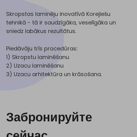
Skropstas laminēju inovatīvā Korejiešu
tehnikā - tā ir saudzīgāka, veselīgāka un
sniedz labākus rezultātus.
Piedāvāju trīs procedūras:
1) Skropstu laminēšanu
2) Uzacu laminēšanu
3) Uzacu arhitektūra un krāsošana.
Забронируйте
сейчас