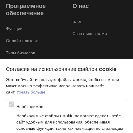
Программное
О нас
обеспечение
Блог
Функции
Связаться с нами
Онлайн платежи
Типы бизнесов
Отзывы
Согласие на использование файлов cookie
Этот веб-сайт использует файлы cookie, чтобы вы могли
максимально эффективно использовать наш веб-
сайт.
Узнать больше
Необходимое
Atbalsta programma augsti kvalificētu darba ņēmēju piesaistei.
Необходимые файлы cookie помогают сделать веб-
Projekta ietvaros plānota informācijas pakalpojuma izstrāde, kas
сайт удобным для использования, обеспечивая
ļauj pakalpojumu sniedzējiem digitalizēt uzņēmuma procesus.
основные функции, такие как навигация по страницам
Projekta rezultātā ir veikta mobilo lietotņu un pašapkalpošanās
portāla izveide. Projekta ieviešanas rezultatā plānota