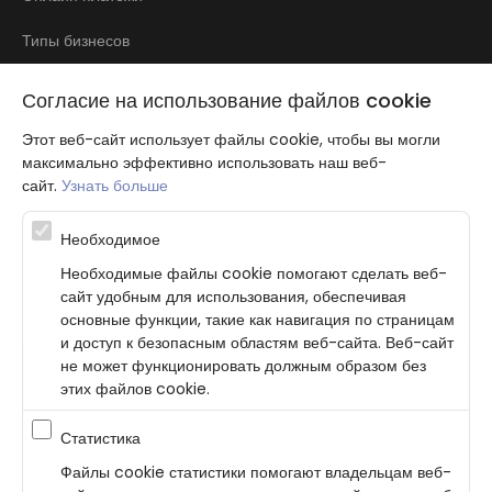
Типы бизнесов
Отзывы
Согласие на использование файлов cookie
Этот веб-сайт использует файлы cookie, чтобы вы могли
максимально эффективно использовать наш веб-
сайт.
Узнать больше
Необходимое
Atbalsta programma augsti kvalificētu darba ņēmēju piesaistei.
Необходимые файлы cookie помогают сделать веб-
Projekta ietvaros plānota informācijas pakalpojuma izstrāde, kas
сайт удобным для использования, обеспечивая
ļauj pakalpojumu sniedzējiem digitalizēt uzņēmuma procesus.
основные функции, такие как навигация по страницам
Projekta rezultātā ir veikta mobilo lietotņu un pašapkalpošanās
portāla izveide. Projekta ieviešanas rezultatā plānota
и доступ к безопасным областям веб-сайта. Веб-сайт
bezkontakta apkalpošanas risinājumu izveide pakalpojumu
не может функционировать должным образом без
sniedzējiem. Nr. JU-PI-2022/43.
этих файлов cookie.
Статистика
Политика конфиденциальности
Условия соглашения
Файлы cookie статистики помогают владельцам веб-
Согласие на использование файлов cookie