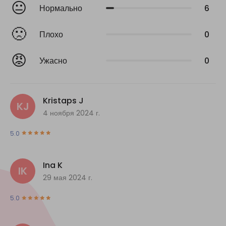
😐
Нормально
6
🙁
Плохо
0
😡
Ужасно
0
Kristaps J
KJ
4 ноября 2024 г.
5.0
Ina K
IK
29 мая 2024 г.
5.0