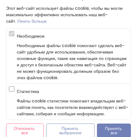
Этот веб-сайт использует файлы cookie, чтобы вы могли
максимально эффективно использовать наш веб-
сайт.
Узнать больше
Необходимое
Atbalsta programma augsti kvalificētu darba ņēmēju piesaistei.
Необходимые файлы cookie помогают сделать веб-
Projekta ietvaros plānota informācijas pakalpojuma izstrāde, kas
сайт удобным для использования, обеспечивая
ļauj pakalpojumu sniedzējiem digitalizēt uzņēmuma procesus.
основные функции, такие как навигация по страницам
Projekta rezultātā ir veikta mobilo lietotņu un pašapkalpošanās
portāla izveide. Projekta ieviešanas rezultatā plānota
и доступ к безопасным областям веб-сайта. Веб-сайт
bezkontakta apkalpošanas risinājumu izveide pakalpojumu
не может функционировать должным образом без
sniedzējiem. Nr. JU-PI-2022/43.
этих файлов cookie.
Статистика
Политика конфиденциальности
Условия соглашения
Файлы cookie статистики помогают владельцам веб-
Согласие на использование файлов cookie
сайтов понять, как посетители взаимодействуют с веб-
По-русски
сайтами, собирая и сообщая информацию.
Отклонить 
Принять 
Принять 
© Bookla 2026
все
выбранное
все