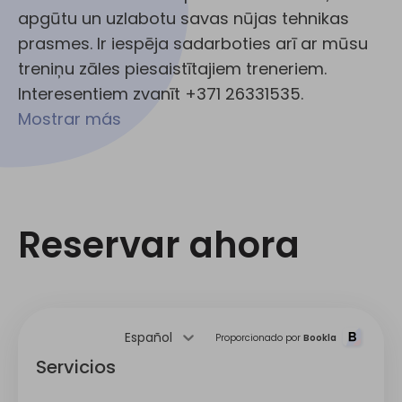
apgūtu un uzlabotu savas nūjas tehnikas
prasmes. Ir iespēja sadarboties arī ar mūsu
treniņu zāles piesaistītajiem treneriem.
Interesentiem zvanīt +371 26331535.
Mostrar más
Reservar ahora