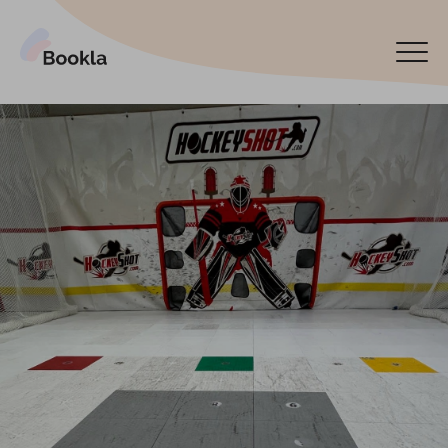
Bookla Platform
Reservar ahora
English
Latviski
По-русски