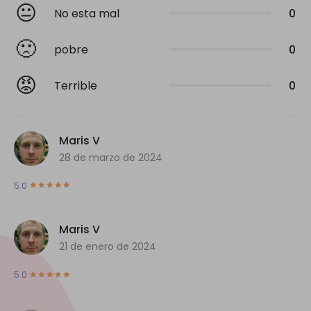
😐
No esta mal
0
🙁
pobre
0
😡
Terrible
0
Maris V
28 de marzo de 2024
5.0
Maris V
21 de enero de 2024
5.0