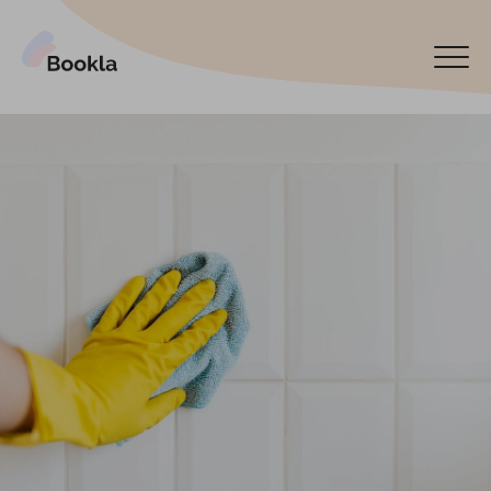
Bookla Platform
Reservar ahora
English
Latviski
По-русски