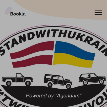
Bookla Platform
Reservar ahora
English
Latviski
По-русски