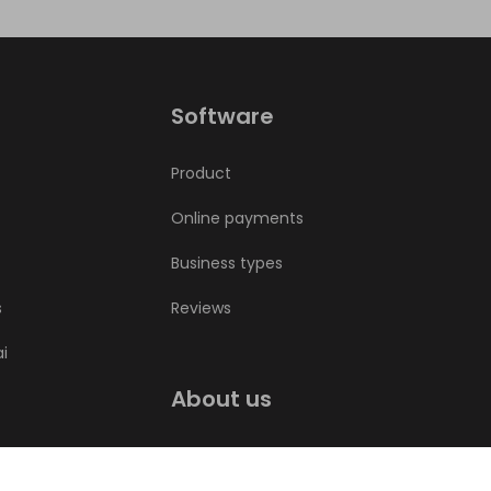
Software
Product
Online payments
Business types
s
Reviews
ai
About us
Bookla blog