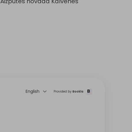
i” Aizputes novada Kalvenes