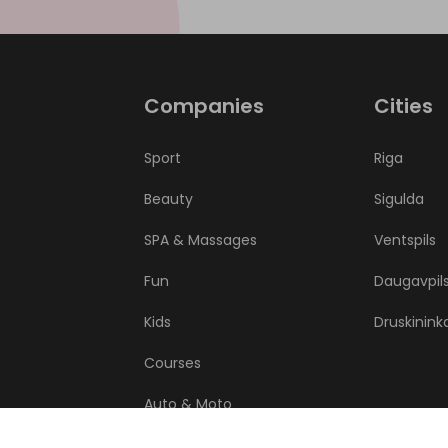
Companies
Cities
Sport
Riga
Beauty
Sigulda
SPA & Massages
Ventspils
Fun
Daugavpil
Kids
Druskinink
Courses
Auto & Moto
Health