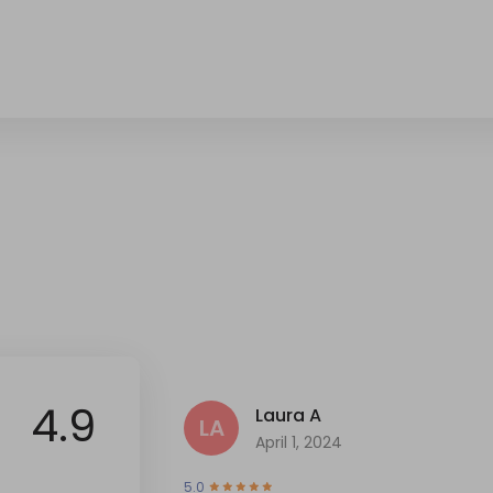
4.9
Laura A
LA
April 1, 2024
5.0