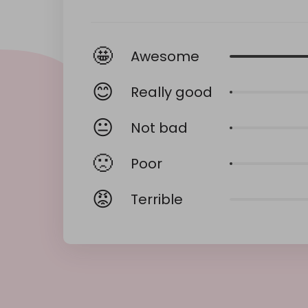
🤩
Awesome
😊
Really good
😐
Not bad
🙁
Poor
😡
Terrible