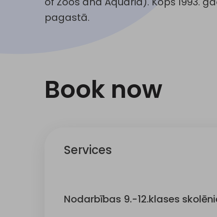
of Zoos and Aquaria). Kopš 1993. ga
pagastā.
Book now