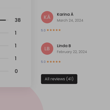
Karina Ä
KÄ
38
March 24, 2024
5.0
1
1
Linda B
LB
February 22, 2024
1
5.0
0
All reviews (41)