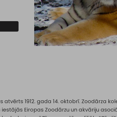
 atvērts 1912. gada 14. oktobrī. Zoodārza kol
s iestājās Eiropas Zoodārzu un akvāriju asoc