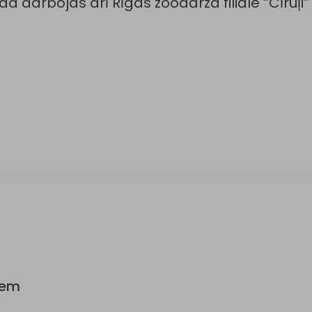
da darbojas arī Rīgas zoodārza filiāle “Cīruļ