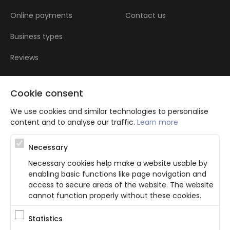
Online payments
Contact us
Business types
Reviews
Cookie consent
We use cookies and similar technologies to personalise
content and to analyse our traffic.
Learn more
Atbalsta programma augsti kvalificētu darba ņēmēju piesaistei.
Necessary
Projekta ietvaros plānota informācijas pakalpojuma izstrāde, kas
ļauj pakalpojumu sniedzējiem digitalizēt uzņēmuma procesus.
Necessary cookies help make a website usable by
Projekta rezultātā ir veikta mobilo lietotņu un pašapkalpošanās
enabling basic functions like page navigation and
portāla izveide. Projekta ieviešanas rezultatā plānota
bezkontakta apkalpošanas risinājumu izveide pakalpojumu
access to secure areas of the website. The website
sniedzējiem. Nr. JU-PI-2022/43.
cannot function properly without these cookies.
Statistics
Privacy Policy
Terms & Conditions
Cookie consent