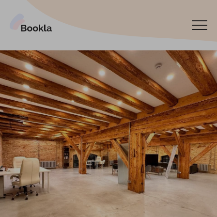
Bookla Platform
Book now
Español
Latviski
По-русски