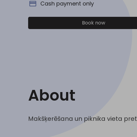
Cash payment only
Book now
About
Makšķerēšana un piknika vieta pre