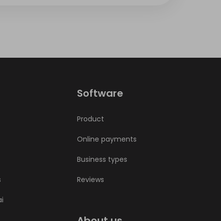
Software
Product
Online payments
Business types
s
Reviews
ai
About us