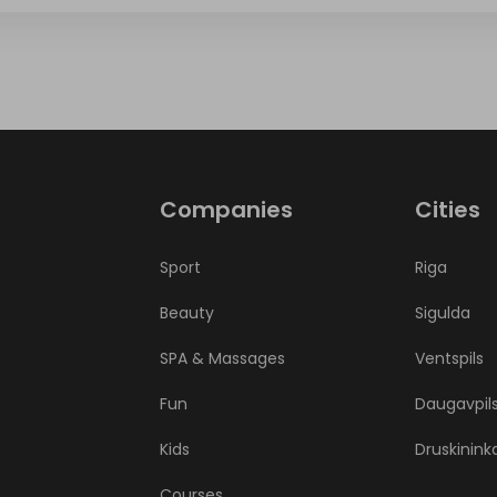
Companies
Cities
Sport
Riga
Beauty
Sigulda
SPA & Massages
Ventspils
Fun
Daugavpil
Kids
Druskinink
Courses